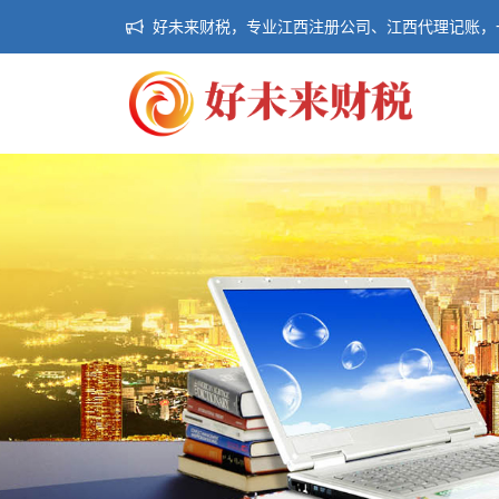
好未来财税，专业江西注册公司、江西代理记账，