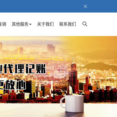
注销
其他服务
关于我们
联系我们