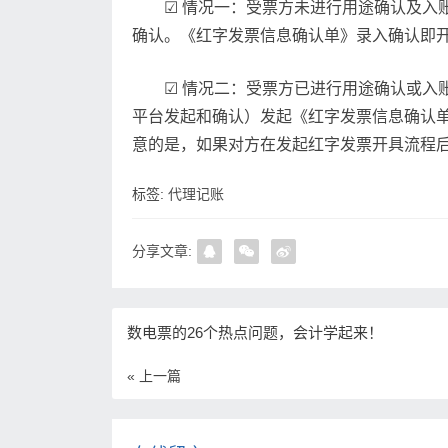
☑ 情况一：受票方未进行用途确认及
确认。《红字发票信息确认单》录入确认即
☑ 情况二：受票方已进行用途确认或
平台发起和确认）发起《红字发票信息确认单
意的是，如果对方在发起红字发票开具流程后
标签:
代理记账
分享文章:
数电票的26个热点问题，会计学起来！
« 上一篇