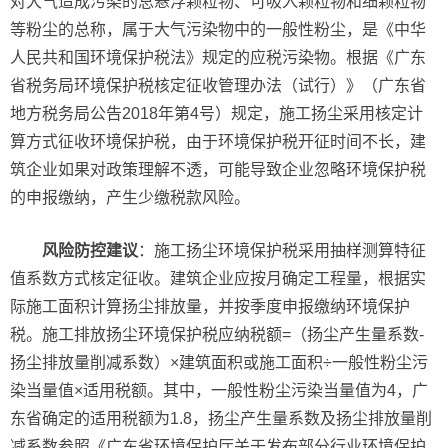
对大气造成污染的总悬浮颗粒物、可吸入颗粒物和细颗粒物
等粉尘的总称，属于大气污染物中的一般性粉尘，是《中华
人民共和国环境保护税法》规定的应税污染物。根据《广东
省税务局环境保护税核定征收管理办法（试行）》（广东省
地方税务局公告2018年第4号）规定，施工扬尘采用核定计
算方式征收环境保护税，由于环境保护税开征时间不长，建
筑企业如果对政策理解不透，可能导致企业忽略环境保护税
的申报缴纳，产生少缴税款风险。
风险防控建议
：施工扬尘环境保护税采用抽样测算特征
值系数方式核定征收。建筑企业应按月确定工程量，根据实
际施工面积计算扬尘排放量，并按季度申报缴纳环境保护
税。施工排放扬尘环境保护税应纳税额=（扬尘产生量系数-
扬尘排放量削减系数）×建筑面积或施工面积÷一般性粉尘污
染当量值×适用税额。其中，一般性粉尘污染当量值为4，广
东省确定的适用税额为1.8，扬尘产生量系数及扬尘排放量削
减系数参照《广东省环境保护厅关于发布部分行业环境保护