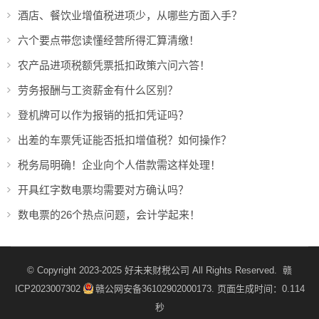
酒店、餐饮业增值税进项少，从哪些方面入手？
六个要点带您读懂经营所得汇算清缴！
农产品进项税额凭票抵扣政策六问六答！
劳务报酬与工资薪金有什么区别？
登机牌可以作为报销的抵扣凭证吗？
出差的车票凭证能否抵扣增值税？如何操作？
税务局明确！企业向个人借款需这样处理！
开具红字数电票均需要对方确认吗？
数电票的26个热点问题，会计学起来！
© Copyright 2023-2025
好未来财税公司
All Rights Reserved.
赣
ICP2023007302
赣公网安备36102902000173
. 页面生成时间：0.114
秒