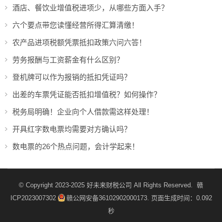
酒店、餐饮业增值税进项少，从哪些方面入手？
六个要点带您读懂经营所得汇算清缴！
农产品进项税额凭票抵扣政策六问六答！
劳务报酬与工资薪金有什么区别？
登机牌可以作为报销的抵扣凭证吗？
出差的车票凭证能否抵扣增值税？如何操作？
税务局明确！企业向个人借款需这样处理！
开具红字数电票均需要对方确认吗？
数电票的26个热点问题，会计学起来！
© Copyright 2023-2025
好未来财税公司
All Rights Reserved.
赣
ICP2023007302
赣公网安备36102902000173
. 页面生成时间：0.092
秒