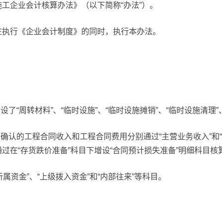
工企业会计核算办法》（以下简称“办法”）。
在执行《企业会计制度》的同时，执行本办法。
了“周转材料”、“临时设施”、“临时设施摊销”、“临时设施清理”、
业确认的工程合同收入和工程合同费用分别通过“主营业务收入”和
过在“存货跌价准备”科目下增设“合同预计损失准备”明细科目核
属资金”、“上级拨入资金”和“内部往来”等科目。